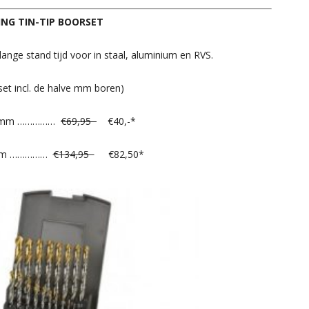
NG TIN-TIP BOORSET
nge stand tijd voor in staal, aluminium en RVS.
set incl. de halve mm boren)
10 mm ……………
€69,95
€40,-*
3 mm ……………
€134,95
€82,50*